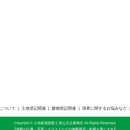
について
土地登記関連
建物登記関連
境界に関するお悩みなど
Copyright © 土地家屋調査士 郡山天志事務所 All Rights Reserved.
【掲載の記事・写真・イラストなどの無断複写・転載を禁じます】