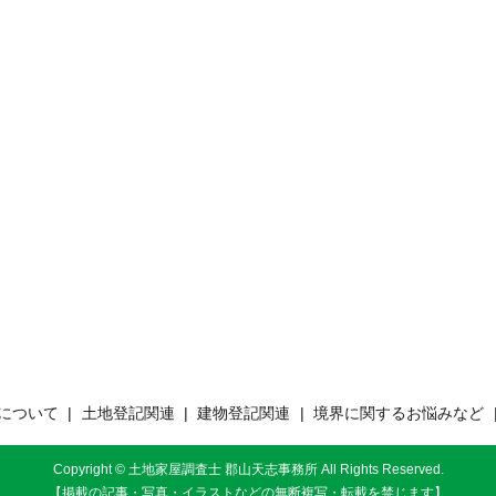
について
土地登記関連
建物登記関連
境界に関するお悩みなど
Copyright © 土地家屋調査士 郡山天志事務所 All Rights Reserved.
【掲載の記事・写真・イラストなどの無断複写・転載を禁じます】